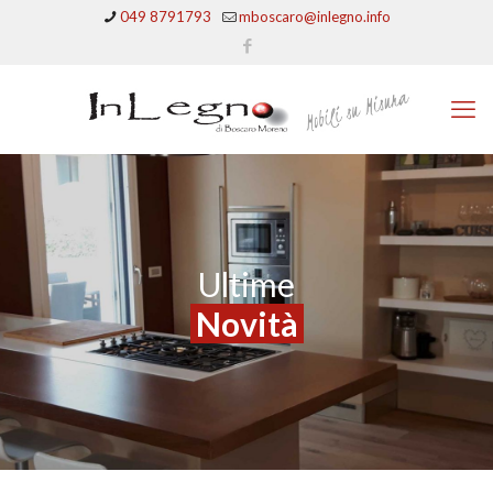
049 8791793
mboscaro@inlegno.info
Ultime
Novità