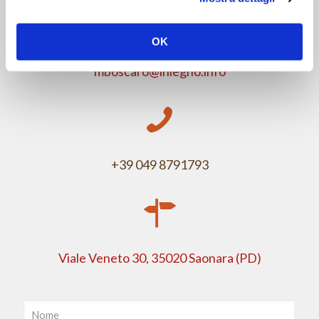
OK
mboscaro@inlegno.info
+39 049 8791793
Viale Veneto 30, 35020 Saonara (PD)