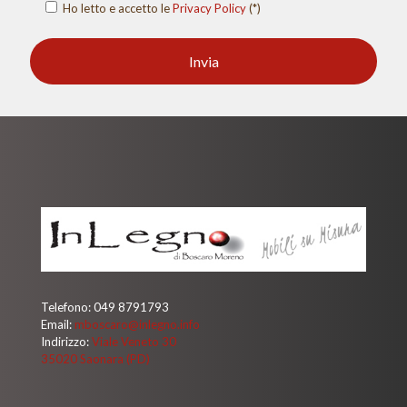
Ho letto e accetto le
Privacy Policy
(*)
Telefono:
049 8791793
Email:
mboscaro@inlegno.info
Indirizzo:
Viale Veneto 30
35020 Saonara (PD)