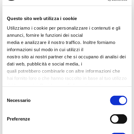
Questo sito web utilizza i cookie
Utilizziamo i cookie per personalizzare i contenuti e gli
annunci, fornire le funzioni dei social
media e analizzare il nostro traffico. Inoltre forniamo
informazioni sul modo in cui utilizzi il
1 Luglio 2013
nostro sito ai nostri partner che si occupano di analisi dei
InLegno: la nuova vita del legno Padova
dati web, pubblicità e social media, i
quali potrebbero combinarle con altre informazioni che
Continua a leggere...
hai fornito loro o che hanno raccolto in base al tuo utilizzo
dei loro servizi. Puoi leggere l'informativa estesa sui
cookies
qui
. Puoi sempre revocare il consenso o
Selezione
modificarlo andando alla pagina dei
cookies
Necessario
del
consenso
Preferenze