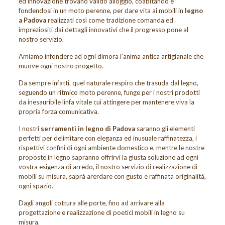
ed innovazione trovano valido alloggio, coabitando e
fondendosi in un moto perenne, per dare vita ai mobili in
legno
a Padova
realizzati così come tradizione comanda ed
impreziositi dai dettagli innovativi che il progresso pone al
nostro servizio.
Amiamo infondere ad ogni dimora l’anima antica artigianale che
muove ogni nostro progetto.
Da sempre infatti, quel naturale respiro che trasuda dal legno,
seguendo un ritmico moto perenne, funge per i nostri prodotti
da inesauribile linfa vitale cui attingere per mantenere viva la
propria forza comunicativa.
I nostri
serramenti in legno di Padova
saranno gli elementi
perfetti per delimitare con eleganza ed inusuale raffinatezza, i
rispettivi confini di ogni ambiente domestico e, mentre le nostre
proposte in legno sapranno offrirvi la giusta soluzione ad ogni
vostra esigenza di arredo, il nostro servizio di realizzazione di
mobili su misura, saprà arerdare con gusto e raffinata originalità,
ogni spazio.
Dagli angoli cottura alle porte, fino ad arrivare alla
progettazione e realizzazione di poetici mobili in legno su
misura.