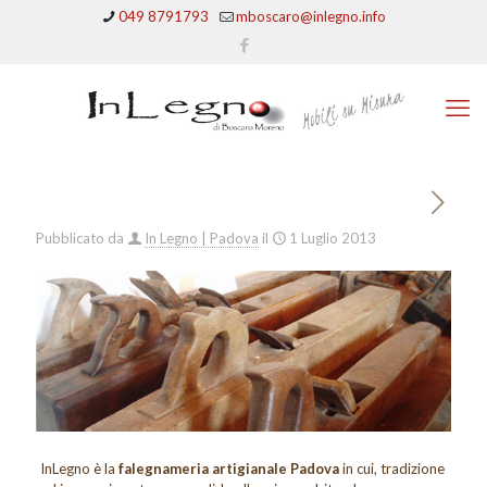
049 8791793
mboscaro@inlegno.info
Pubblicato da
In Legno | Padova
il
1 Luglio 2013
InLegno è la
falegnameria artigianale Padova
in cui, tradizione