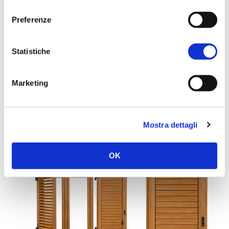
consenso
Preferenze
Statistiche
Marketing
1 Luglio 2013
InLegno: la vostra falegnameria Padova di fiducia
Mostra dettagli
Continua a leggere...
OK