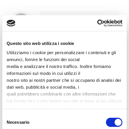
In Legno | Padova
Questo sito web utilizza i cookie
Articoli correlati
Utilizziamo i cookie per personalizzare i contenuti e gli
annunci, fornire le funzioni dei social
media e analizzare il nostro traffico. Inoltre forniamo
informazioni sul modo in cui utilizzi il
nostro sito ai nostri partner che si occupano di analisi dei
dati web, pubblicità e social media, i
quali potrebbero combinarle con altre informazioni che
hai fornito loro o che hanno raccolto in base al tuo utilizzo
1 Luglio 2013
dei loro servizi. Puoi leggere l'informativa estesa sui
InLegno: la nuova vita del legno Padova
cookies
qui
. Puoi sempre revocare il consenso o
Selezione
modificarlo andando alla pagina dei
cookies
Necessario
Continua a leggere...
del