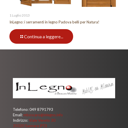
1 Luglio 2013
InLegno: i serramenti in legno Padova belli per Natura!
Continua a leggere...
Telefono:
049 8791793
Email:
mboscaro@inlegno.info
Indirizzo:
Viale Veneto 30
35020 Saonara (PD)