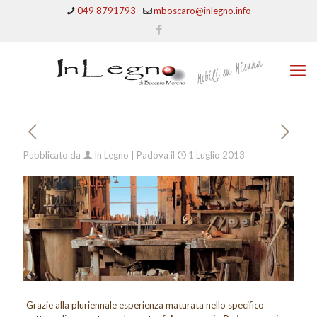
049 8791793
mboscaro@inlegno.info
Pubblicato da
In Legno | Padova
il
1 Luglio 2013
Grazie alla pluriennale esperienza maturata nello specifico