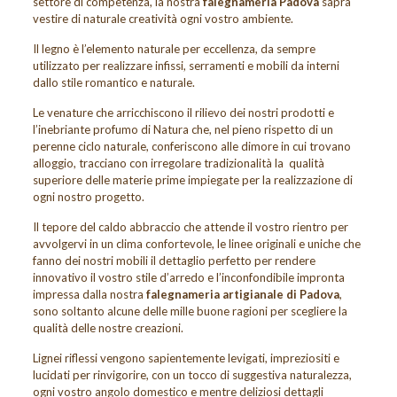
settore di competenza, la nostra
falegnameria Padova
saprà
vestire di naturale creatività ogni vostro ambiente.
Il legno è l’elemento naturale per eccellenza, da sempre
utilizzato per realizzare infissi, serramenti e mobili da interni
dallo stile romantico e naturale.
Le venature che arricchiscono il rilievo dei nostri prodotti e
l’inebriante profumo di Natura che, nel pieno rispetto di un
perenne ciclo naturale, conferiscono alle dimore in cui trovano
alloggio, tracciano con irregolare tradizionalità la qualità
superiore delle materie prime impiegate per la realizzazione di
ogni nostro progetto.
Il tepore del caldo abbraccio che attende il vostro rientro per
avvolgervi in un clima confortevole, le linee originali e uniche che
fanno dei nostri mobili il dettaglio perfetto per rendere
innovativo il vostro stile d’arredo e l’inconfondibile impronta
impressa dalla nostra
falegnameria artigianale di Padova
,
sono soltanto alcune delle mille buone ragioni per scegliere la
qualità delle nostre creazioni.
Lignei riflessi vengono sapientemente levigati, impreziositi e
lucidati per rinvigorire, con un tocco di suggestiva naturalezza,
ogni vostro angolo domestico e mentre deliziosi dettagli