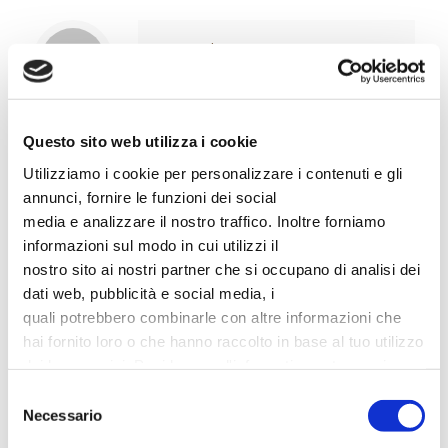
In Legno | Padova
Articoli correlati
Questo sito web utilizza i cookie
Utilizziamo i cookie per personalizzare i contenuti e gli
annunci, fornire le funzioni dei social
media e analizzare il nostro traffico. Inoltre forniamo
informazioni sul modo in cui utilizzi il
nostro sito ai nostri partner che si occupano di analisi dei
dati web, pubblicità e social media, i
quali potrebbero combinarle con altre informazioni che
1 Luglio 2013
hai fornito loro o che hanno raccolto in base al tuo utilizzo
InLegno: la nuova vita del legno Padova
dei loro servizi. Puoi leggere l'informativa estesa sui
cookies
qui
. Puoi sempre revocare il consenso o
Selezione
Continua a leggere...
modificarlo andando alla pagina dei
cookies
Necessario
del
consenso