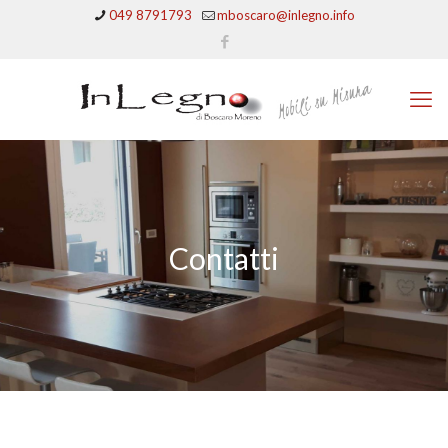
049 8791793
mboscaro@inlegno.info
Contatti