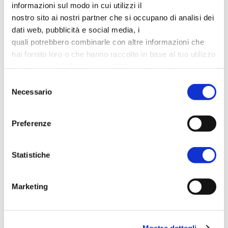
informazioni sul modo in cui utilizzi il
Ho letto e accetto le
Privacy Policy
(*)
nostro sito ai nostri partner che si occupano di analisi dei
dati web, pubblicità e social media, i
quali potrebbero combinarle con altre informazioni che
hai fornito loro o che hanno raccolto in base al tuo utilizzo
dei loro servizi. Puoi leggere l'informativa estesa sui
cookies
qui
. Puoi sempre revocare il consenso o
Selezione
modificarlo andando alla pagina dei
cookies
Necessario
del
consenso
Preferenze
Statistiche
Marketing
Mostra dettagli