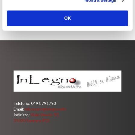
OK
Telefono:
049 8791793
Email:
mboscaro@inlegno.info
Indirizzo:
Viale Veneto 30
35020 Saonara (PD)