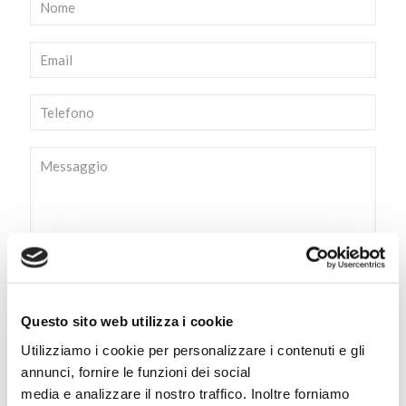
Questo sito web utilizza i cookie
Utilizziamo i cookie per personalizzare i contenuti e gli
annunci, fornire le funzioni dei social
Per poter inviare la tua richiesta devi accettare l'utilizzo dei tuoi
media e analizzare il nostro traffico. Inoltre forniamo
dati secondo le privacy policy di questo sito web.